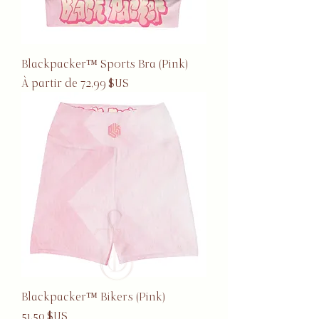
Blackpacker™ Sports Bra (Pink)
Prix promotionnel
À partir de
72,99 $US
Blackpacker™ Bikers (Pink)
Prix
51,50 $US