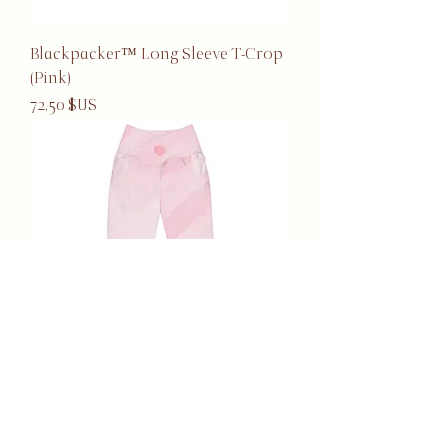
Blackpacker™ Long Sleeve T-Crop
(Pink)
Prix
72,50 $US
Blackpacker™ Pocket Leggings
(Pink)