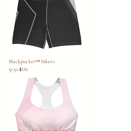
Blackpacker™ Bikers
Prix
51,50 $US