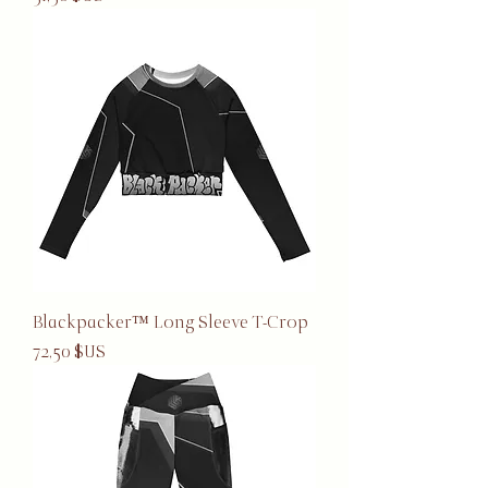
Blackpacker™ Long Sleeve T-Crop
Prix
72,50 $US